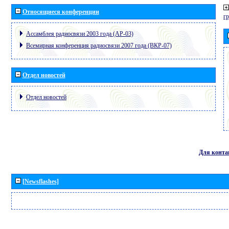
Относящиеся конференции
г
Ассамблея радиосвязи 2003 года (АР-03)
Всемирная конференция радиосвязи 2007 года (ВКР-07)
Отдел новостей
Отдел новостей
Для конта
[Newsflashes]