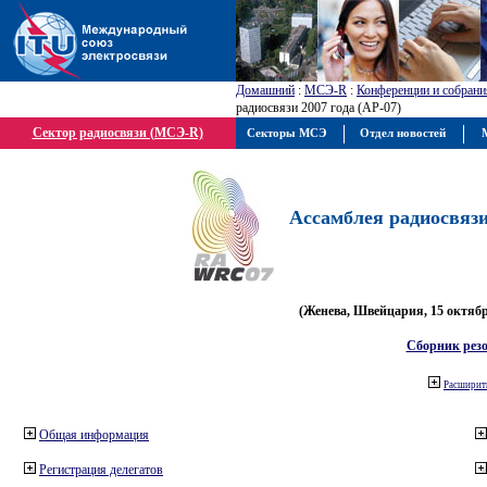
Домашний
:
МСЭ-R
:
Конференции и собрани
радиосвязи 2007 года (АР-07)
Сектор радиосвязи (МСЭ-R)
Секторы МСЭ
Отдел новостей
М
Ассамблея радиосвязи 
(Женева, Швейцария, 15 октября
Сборник рез
Расширить
Общая информация
Регистрация делегатов