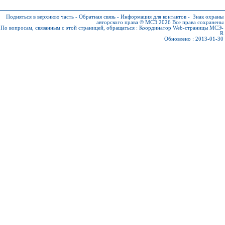
Подняться в верхнюю часть
-
Обратная связь
-
Информация для контактов
-
Знак охраны
авторского права © МСЭ 2026
Все права сохранены
По вопросам, связанным с этой страницей, обращаться :
Координатор Web-страницы МСЭ-
R
Обновлено : 2013-01-30