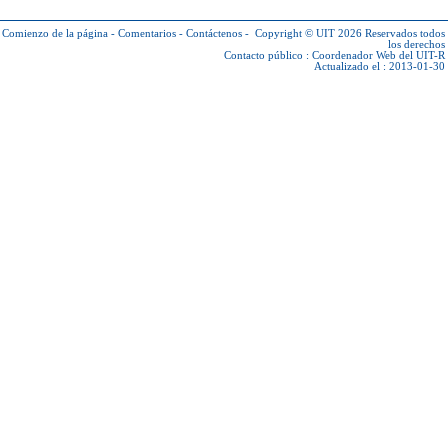
Comienzo de la página
-
Comentarios
-
Contáctenos
-
Copyright © UIT 2026
Reservados todos
los derechos
Contacto público :
Coordenador Web del UIT-R
Actualizado el : 2013-01-30