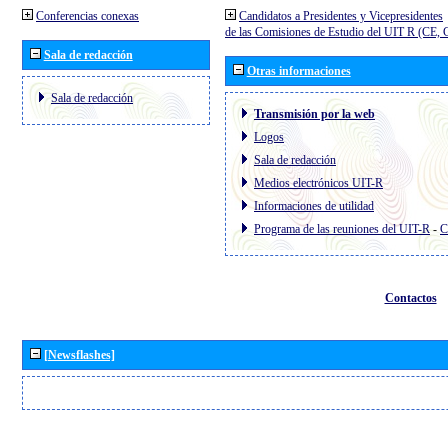
Conferencias conexas
Candidatos a Presidentes y Vicepresidentes
de las Comisiones de Estudio del UIT R (CE,
Sala de redacción
Otras informaciones
Sala de redacción
Transmisión por la web
Logos
Sala de redacción
Medios electrónicos UIT-R
Informaciones de utilidad
Programa de las reuniones del UIT-R
-
C
Contactos
[Newsflashes]