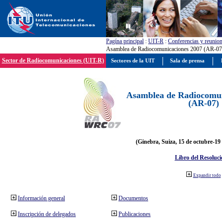
Pagína principal
:
UIT-R
:
Conferencias y reunio
Asamblea de Radiocomunicaciones 2007 (AR-07
Sector de Radiocomunicaciones (UIT-R)
Sectores de la UIT
Sala de prensa
Asamblea de Radiocomun
(AR-07)
(Ginebra, Suiza, 15 de octubre-19
Libro del Resoluci
Expandir todo
Información general
Documentos
Inscripción de delegados
Publicaciones