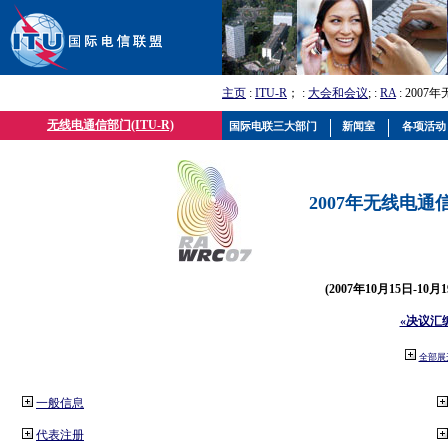
主页
:
ITU-R
； :
大会和会议
; :
RA
: 2007
无线电通信部门(ITU-R)
国际电联三大部门
新闻室
各项活动
2007年无线电通信
(2007年10月15日-10
«决议汇
全部展
一般信息
代表注册