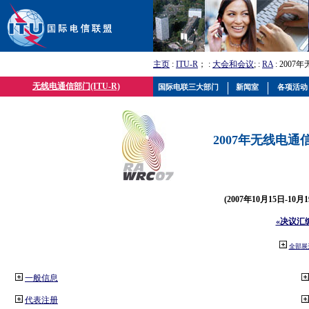
主页
:
ITU-R
； :
大会和会议
; :
RA
: 2007
无线电通信部门(ITU-R)
国际电联三大部门
新闻室
各项活动
2007年无线电通信
(2007年10月15日-10
«决议汇
全部展
一般信息
代表注册