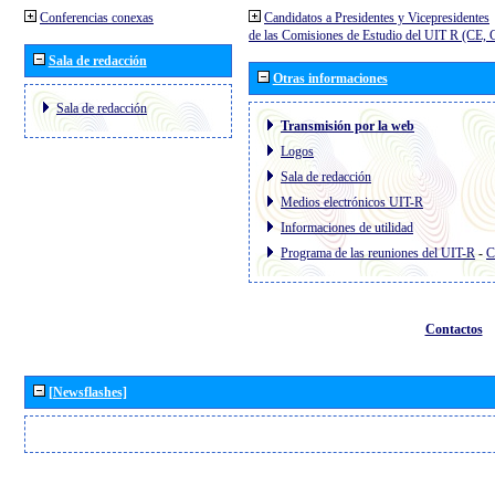
Conferencias conexas
Candidatos a Presidentes y Vicepresidentes
de las Comisiones de Estudio del UIT R (CE,
Sala de redacción
Otras informaciones
Sala de redacción
Transmisión por la web
Logos
Sala de redacción
Medios electrónicos UIT-R
Informaciones de utilidad
Programa de las reuniones del UIT-R
-
C
Contactos
[Newsflashes]