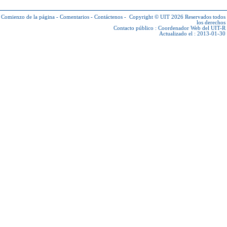
Comienzo de la página
-
Comentarios
-
Contáctenos
-
Copyright © UIT 2026
Reservados todos
los derechos
Contacto público :
Coordenador Web del UIT-R
Actualizado el : 2013-01-30