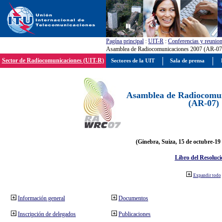
Pagína principal
:
UIT-R
:
Conferencias y reunio
Asamblea de Radiocomunicaciones 2007 (AR-07
Sector de Radiocomunicaciones (UIT-R)
Sectores de la UIT
Sala de prensa
Asamblea de Radiocomun
(AR-07)
(Ginebra, Suiza, 15 de octubre-19
Libro del Resoluci
Expandir todo
Información general
Documentos
Inscripción de delegados
Publicaciones