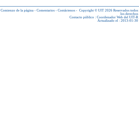
Comienzo de la página
-
Comentarios
-
Contáctenos
-
Copyright © UIT 2026
Reservados todos
los derechos
Contacto público :
Coordenador Web del UIT-R
Actualizado el : 2013-01-30