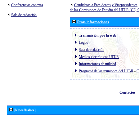
Conferencias conexas
Candidatos a Presidentes y Vicepresidentes
de las Comisiones de Estudio del UIT R (CE,
Sala de redacción
Otras informaciones
Transmisión por la web
Logos
Sala de redacción
Medios electrónicos UIT-R
Informaciones de utilidad
Programa de las reuniones del UIT-R
-
C
Contactos
[Newsflashes]