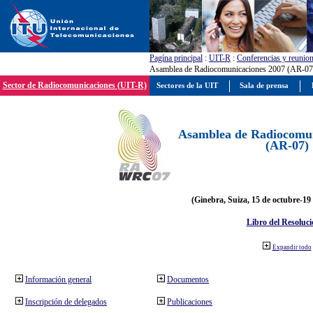
Pagína principal
:
UIT-R
:
Conferencias y reunio
Asamblea de Radiocomunicaciones 2007 (AR-07
Sector de Radiocomunicaciones (UIT-R)
Sectores de la UIT
Sala de prensa
Asamblea de Radiocomun
(AR-07)
(Ginebra, Suiza, 15 de octubre-19
Libro del Resoluci
Expandir todo
Información general
Documentos
Inscripción de delegados
Publicaciones