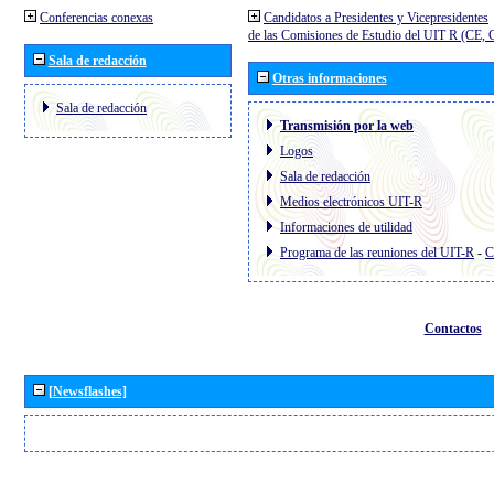
Conferencias conexas
Candidatos a Presidentes y Vicepresidentes
de las Comisiones de Estudio del UIT R (CE,
Sala de redacción
Otras informaciones
Sala de redacción
Transmisión por la web
Logos
Sala de redacción
Medios electrónicos UIT-R
Informaciones de utilidad
Programa de las reuniones del UIT-R
-
C
Contactos
[Newsflashes]