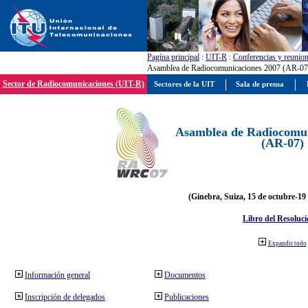
Pagína principal
:
UIT-R
:
Conferencias y reunio
Asamblea de Radiocomunicaciones 2007 (AR-07
Sector de Radiocomunicaciones (UIT-R)
Sectores de la UIT
Sala de prensa
Asamblea de Radiocomun
(AR-07)
(Ginebra, Suiza, 15 de octubre-19
Libro del Resoluci
Expandir todo
Información general
Documentos
Inscripción de delegados
Publicaciones