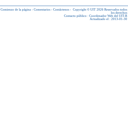
Comienzo de la página
-
Comentarios
-
Contáctenos
-
Copyright © UIT 2026
Reservados todos
los derechos
Contacto público :
Coordenador Web del UIT-R
Actualizado el : 2013-01-30