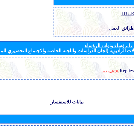
طرائق العمل
الرؤساء ونواب الرؤساء
ات الراديوية (لجان الدراسات واللجنة الخاصة والاجتماع التحضيري للمؤ
Replies
بالإنكليزية فقط
بيانات للاستفسار