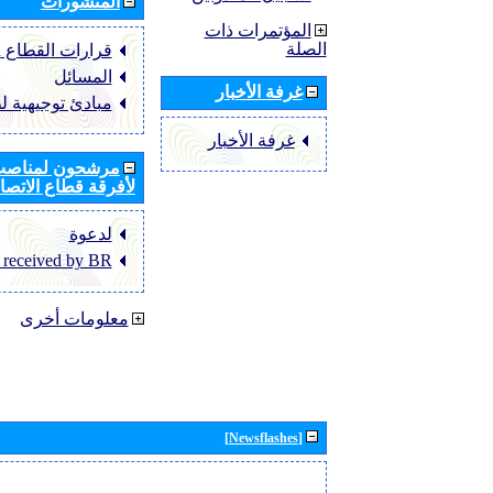
المنشورات
المؤتمرات ذات
الصلة
قرارات القطاع ‏ITU-R
المسائل
غرفة الأخبار
مبادئ توجيهية ل
غرفة الأخبار
مرشحون لمناصب 
لأفرقة قطاع الاتصال
لدعوة
 received by BR
معلومات أخرى
[Newsflashes]