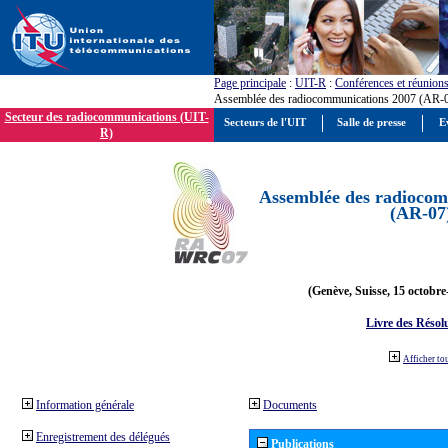
Page principale
:
UIT-R
:
Conférences et réunion
Assemblée des radiocommunications 2007 (AR-
Secteur des radiocommunications (UIT-
Secteurs de l'UIT
Salle de presse
E
R)
Assemblée des radiocom
(AR-07
(Genève, Suisse, 15 octobre
Livre des Résol
Afficher to
Information générale
Documents
Enregistrement des délégués
Publications