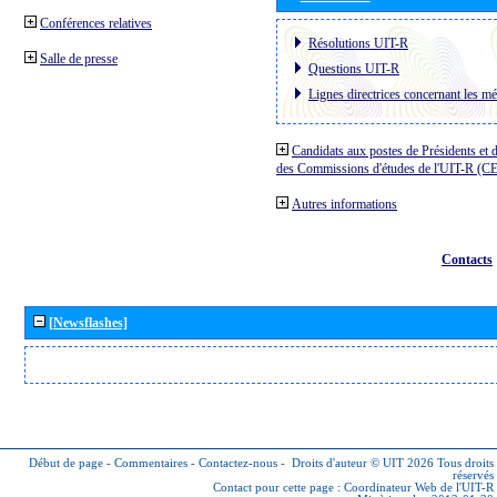
Conférences relatives
Résolutions UIT-R
Salle de presse
Questions UIT-R
Lignes directrices concernant les mé
Candidats aux postes de Présidents et 
des Commissions d'études de l'UIT-R (C
Autres informations
Contacts
[Newsflashes]
Début de page
-
Commentaires
-
Contactez-nous
-
Droits d'auteur © UIT 2026
Tous droits
réservés
Contact pour cette page :
Coordinateur Web de l'UIT-R