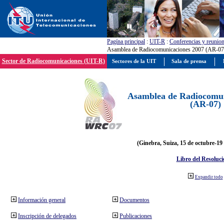
Pagína principal
:
UIT-R
:
Conferencias y reunio
Asamblea de Radiocomunicaciones 2007 (AR-07
Sector de Radiocomunicaciones (UIT-R)
Sectores de la UIT
Sala de prensa
Asamblea de Radiocomun
(AR-07)
(Ginebra, Suiza, 15 de octubre-19
Libro del Resoluci
Expandir todo
Información general
Documentos
Inscripción de delegados
Publicaciones