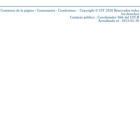
Comienzo de la página
-
Comentarios
-
Contáctenos
-
Copyright © UIT 2026
Reservados todos
los derechos
Contacto público :
Coordenador Web del UIT-R
Actualizado el : 2013-01-30