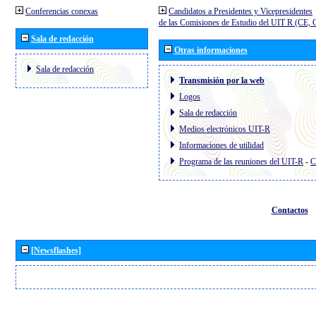
Conferencias conexas
Candidatos a Presidentes y Vicepresidentes
de las Comisiones de Estudio del UIT R (CE,
Sala de redacción
Otras informaciones
Sala de redacción
Transmisión por la web
Logos
Sala de redacción
Medios electrónicos UIT-R
Informaciones de utilidad
Programa de las reuniones del UIT-R
-
C
Contactos
[Newsflashes]