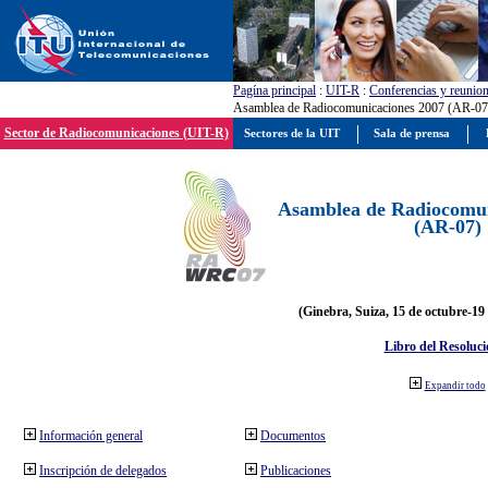
Pagína principal
:
UIT-R
:
Conferencias y reunio
Asamblea de Radiocomunicaciones 2007 (AR-07
Sector de Radiocomunicaciones (UIT-R)
Sectores de la UIT
Sala de prensa
Asamblea de Radiocomun
(AR-07)
(Ginebra, Suiza, 15 de octubre-19
Libro del Resoluci
Expandir todo
Información general
Documentos
Inscripción de delegados
Publicaciones