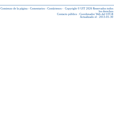
Comienzo de la página
-
Comentarios
-
Contáctenos
-
Copyright © UIT 2026
Reservados todos
los derechos
Contacto público :
Coordenador Web del UIT-R
Actualizado el : 2013-01-30