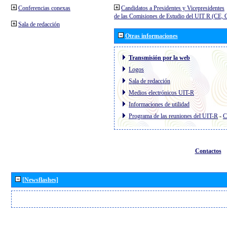
Conferencias conexas
Candidatos a Presidentes y Vicepresidentes
de las Comisiones de Estudio del UIT R (CE,
Sala de redacción
Otras informaciones
Transmisión por la web
Logos
Sala de redacción
Medios electrónicos UIT-R
Informaciones de utilidad
Programa de las reuniones del UIT-R
-
C
Contactos
[Newsflashes]