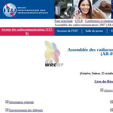
Page principale
:
UIT-R
:
Conférences et réunion
Assemblée des radiocommunications 2007 (AR-
Secteur des radiocommunications (UIT-
Secteurs de l'UIT
Salle de presse
E
R)
Assemblée des radioco
(AR-0
(Genève, Suisse, 15 octob
Livre des Réso
Afficher 
Information générale
Enregistrement des délégués