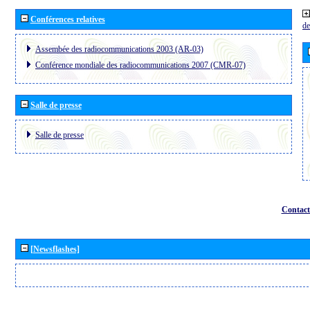
Conférences relatives
de
Assembée des radiocommunications 2003 (AR-03)
Conférence mondiale des radiocommunications 2007 (CMR-07)
Salle de presse
Salle de presse
Contact
[Newsflashes]