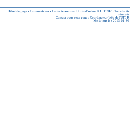
Début de page
-
Commentaires
-
Contactez-nous
-
Droits d'auteur © UIT 2026
Tous droits
réservés
Contact pour cette page :
Coordinateur Web de l'UIT-R
Mis à jour le : 2013-01-30