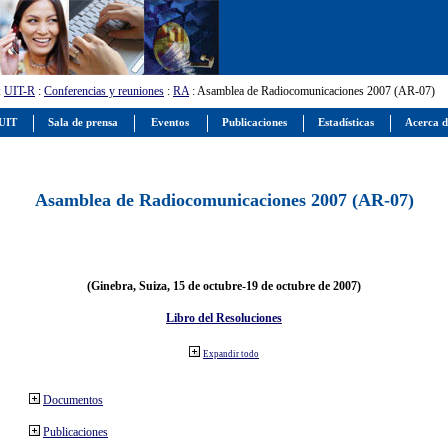
:
UIT-R
:
Conferencias y reuniones
:
RA
: Asamblea de Radiocomunicaciones 2007 (AR-07)
 UIT
Sala de prensa
Eventos
Publicaciones
Estadísticas
Acerca d
Asamblea de Radiocomunicaciones 2007 (AR-07)
(Ginebra, Suiza, 15 de octubre-19 de octubre de 2007)
Libro del Resoluciones
Expandir todo
Documentos
Publicaciones