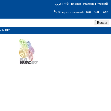
English
Français
Русский
عربي
|
中文
|
|
|
Búsqueda avanzada
e la UIT