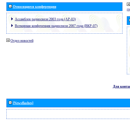
Относящиеся конференции
г
Ассамблея радиосвязи 2003 года (АР-03)
Всемирная конференция радиосвязи 2007 года (ВКР-07)
Отдел новостей
Для конта
[Newsflashes]