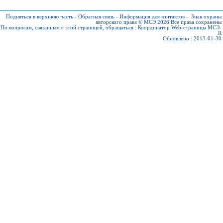
Подняться в верхнюю часть
-
Обратная связь
-
Информация для контактов
-
Знак охраны
авторского права © МСЭ 2026
Все права сохранены
По вопросам, связанным с этой страницей, обращаться :
Координатор Web-страницы МСЭ-
R
Обновлено : 2013-01-30