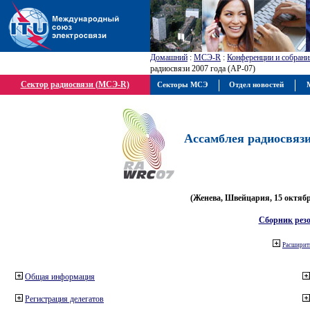
Домашний
:
МСЭ-R
:
Конференции и собрани
радиосвязи 2007 года (АР-07)
Сектор радиосвязи (МСЭ-R)
Секторы МСЭ
Отдел новостей
М
Ассамблея радиосвязи 
(Женева, Швейцария, 15 октября
Сборник рез
Расширить
Общая информация
Регистрация делегатов