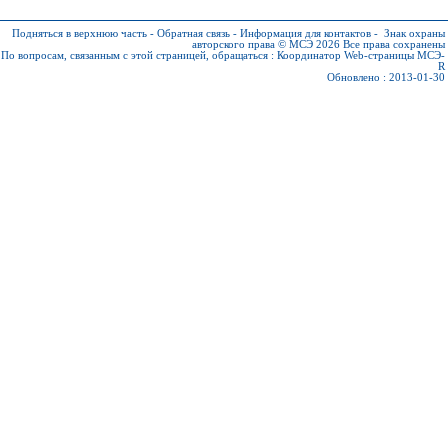
Подняться в верхнюю часть
-
Обратная связь
-
Информация для контактов
-
Знак охраны
авторского права © МСЭ 2026
Все права сохранены
По вопросам, связанным с этой страницей, обращаться :
Координатор Web-страницы МСЭ-
R
Обновлено : 2013-01-30