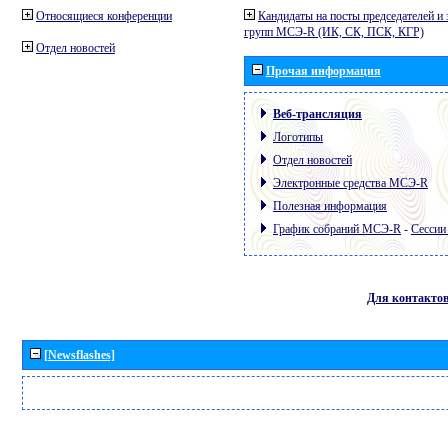
Относящиеся конференции
Кандидаты на посты председателей и 
групп МСЭ-R (ИК, СК, ПСК, КГР)
Отдел новостей
Прочая информация
Веб-трансляция
Логотипы
Отдел новостей
Электронные средства МСЭ-R
Полезная информация
График собраний МСЭ-R
-
Сессии
Для контакто
[Newsflashes]