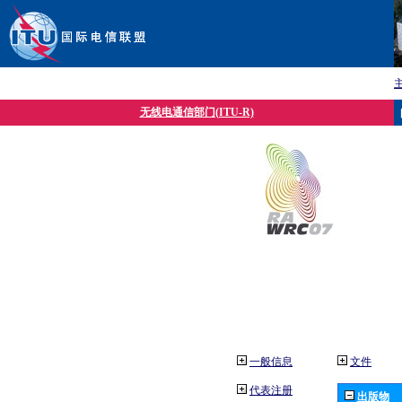
无线电通信部门(ITU-R)
一般信息
文件
代表注册
出版物