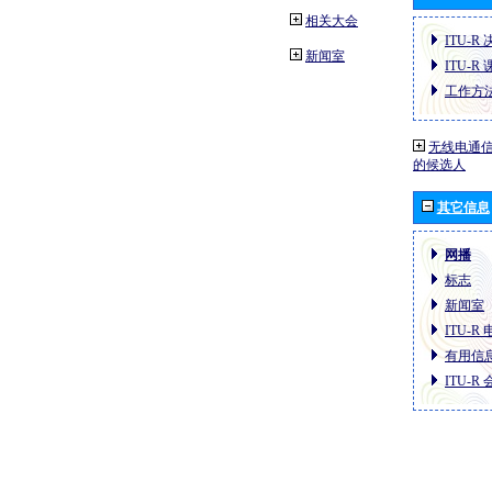
相关大会
ITU-R
新闻室
ITU-R
工作方
无线电通信
的候选人
其它信息
网播
标志
新闻室
ITU-R
有用信
ITU-