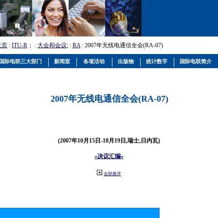
主页
:
ITU-R
； :
大会和会议
; :
RA
: 2007年无线电通信全会(RA-07)
国际电联三大部门
新闻室
各项活动
出版物
统计数字
国际电联简介
2007年无线电通信全会(RA-07)
(2007年10月15日-10月19日,瑞士,日内瓦)
«决议汇编»
全部展开