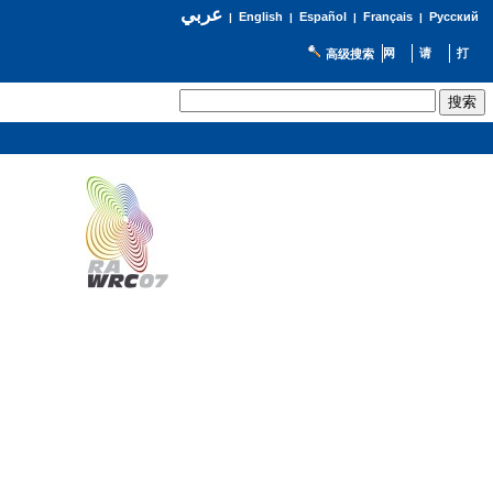
عربي
English
Español
Français
Русский
|
|
|
|
高级搜索