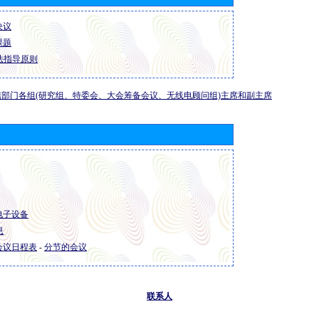
 决议
 课题
法指导原则
部门各组(研究组、特委会、大会筹备会议、无线电顾问组)主席和副主席
 电子设备
息
R 会议日程表
-
分节的会议
联系人