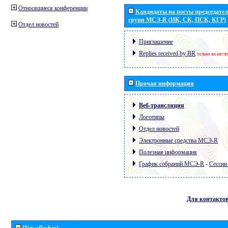
Относящиеся конференции
Кандидаты на посты председател
групп МСЭ-R (ИК, СК, ПСК, КГР)
Отдел новостей
Приглашение
Replies received by BR
только на англ
Прочая информация
Веб-трансляция
Логотипы
Отдел новостей
Электронные средства МСЭ-R
Полезная информация
График собраний МСЭ-R
-
Сессии
Для контакто
[Newsflashes]