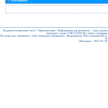
Подняться в верхнюю часть
-
Обратная связь
-
Информация для контактов
-
Знак охраны
авторского права © МСЭ 2026
Все права сохранены
По вопросам, связанным с этой страницей, обращаться :
Координатор Web-страницы МСЭ-
R
Обновлено : 2013-01-30