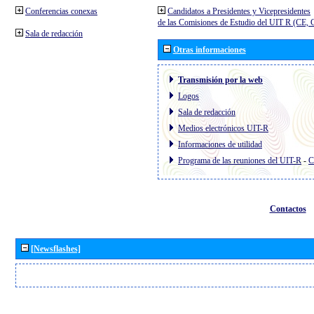
Conferencias conexas
Candidatos a Presidentes y Vicepresidentes
de las Comisiones de Estudio del UIT R (CE,
Sala de redacción
Otras informaciones
Transmisión por la web
Logos
Sala de redacción
Medios electrónicos UIT-R
Informaciones de utilidad
Programa de las reuniones del UIT-R
-
C
Contactos
[Newsflashes]