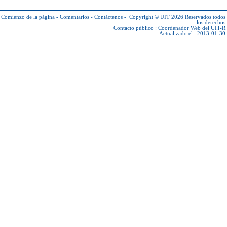
Comienzo de la página
-
Comentarios
-
Contáctenos
-
Copyright © UIT 2026
Reservados todos
los derechos
Contacto público :
Coordenador Web del UIT-R
Actualizado el : 2013-01-30