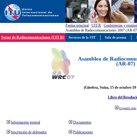
Pagína principal
:
UIT-R
:
Conferencias y reunio
Asamblea de Radiocomunicaciones 2007 (AR-07
Sector de Radiocomunicaciones (UIT-R)
Sectores de la UIT
Sala de prensa
Asamblea de Radiocomun
(AR-07)
(Ginebra, Suiza, 15 de octubre-19
Libro del Resoluci
Expandir todo
Información general
Documentos
Inscripción de delegados
Publicaciones