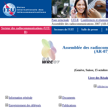
Page principale
:
UIT-R
:
Conférences et réunion
Assemblée des radiocommunications 2007 (AR-
Secteur des radiocommunications (UIT-
Secteurs de l'UIT
Salle de presse
E
R)
Assemblée des radiocom
(AR-07
(Genève, Suisse, 15 octobre
Livre des Résol
Afficher to
Information générale
Documents
Enregistrement des délégués
Publications