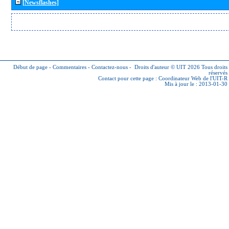
[Newsflashes]
Début de page
-
Commentaires
-
Contactez-nous
-
Droits d'auteur © UIT 2026
Tous droits
réservés
Contact pour cette page :
Coordinateur Web de l'UIT-R
Mis à jour le : 2013-01-30