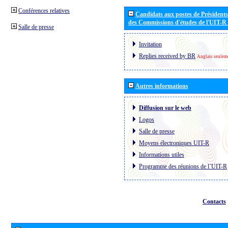
Conférences relatives
Candidats aux postes de Présidents 
des Commissions d'études de l'UIT-R
Salle de presse
Invitation
Replies received by BR
Anglais seulem
Autres informations
Diffusion sur le web
Logos
Salle de presse
Moyens électroniques UIT-R
Informations utiles
Programme des réunions de l´UIT-R
Contacts