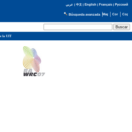
English
Français
Русский
عربي
|
中文
|
|
|
Búsqueda avanzada
e la UIT