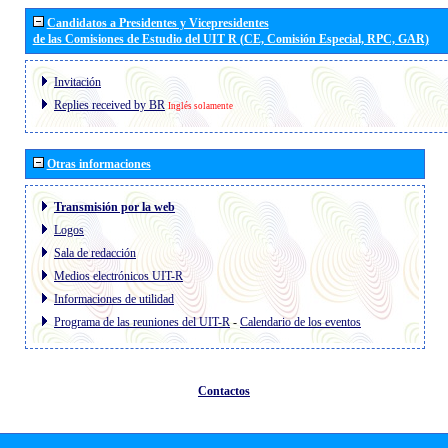
Candidatos a Presidentes y Vicepresidentes
de las Comisiones de Estudio del UIT R (CE, Comisión Especial, RPC, GAR)
Invitación
Replies received by BR
Inglés solamente
Otras informaciones
Transmisión por la web
Logos
Sala de redacción
Medios electrónicos UIT-R
Informaciones de utilidad
Programa de las reuniones del UIT-R
-
Calendario de los eventos
Contactos