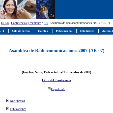
:
UIT-R
:
Conferencias y reuniones
:
RA
: Asamblea de Radiocomunicaciones 2007 (AR-07)
 UIT
Sala de prensa
Eventos
Publicaciones
Estadísticas
Acerca d
Asamblea de Radiocomunicaciones 2007 (AR-07)
(Ginebra, Suiza, 15 de octubre-19 de octubre de 2007)
Libro del Resoluciones
Expandir todo
Documentos
Publicaciones