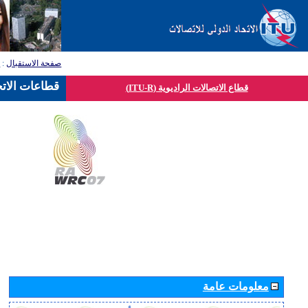
صفحة الاستقبال
:
ق
قطاعات الاتح
قطاع الاتصالات الراديوية (ITU-R)
معلومات عامة