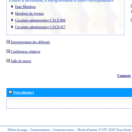
Lettres d´invitations, d´enregistrement et autre correspondance
Etats Membres
Membres du Secteur
Circulaire administrative CACE/404
Circulaire administrative CACE/427
Enregistrement des délégués
Conférences relatives
Salle de presse
Contacts
[Newsflashes]
Début de page
-
Commentaires
-
Contactez-nous
-
Droits d'auteur © UIT 2026
Tous droits