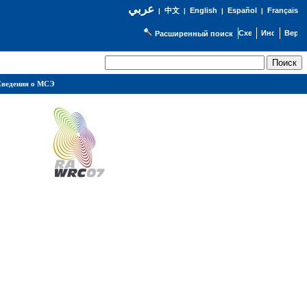
عربي
English
Español
Français
|
中文
|
|
|
Расширенный поиск
ведения о МСЭ