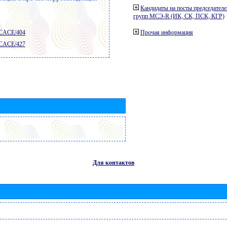
Кандидаты на посты председателе
групп МСЭ-R (ИК, СК, ПСК, КГР)
 CACE/404
Прочая информация
 CACE/427
Для контактов