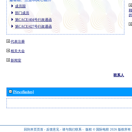
成员国
部门成员
第CACE/404号行政通函
第CACE/427号行政通函
代表注册
相关大会
新闻室
联系人
[Newsflashes]
回到本页页首
-
反馈意见
-
请与我们联系
-
版权 © 国际电联 2026
版权所有