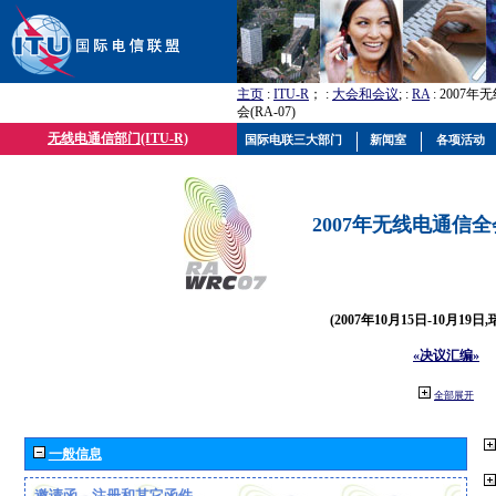
主页
:
ITU-R
； :
大会和会议
; :
RA
: 2007
会(RA-07)
无线电通信部门(ITU-R)
国际电联三大部门
新闻室
各项活动
2007年无线电通信全会(
(2007年10月15日-10月19日
«决议汇编»
全部展开
一般信息
邀请函、注册和其它函件