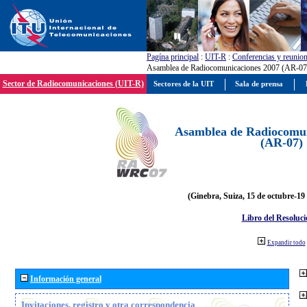
Pagína principal
:
UIT-R
:
Conferencias y reunio
Asamblea de Radiocomunicaciones 2007 (AR-07
Sector de Radiocomunicaciones (UIT-R)
Sectores de la UIT
Sala de prensa
Asamblea de Radiocomun
(AR-07)
(Ginebra, Suiza, 15 de octubre-19
Libro del Resoluci
Expandir todo
Información general
Invitaciones, registro y otra correspondencia