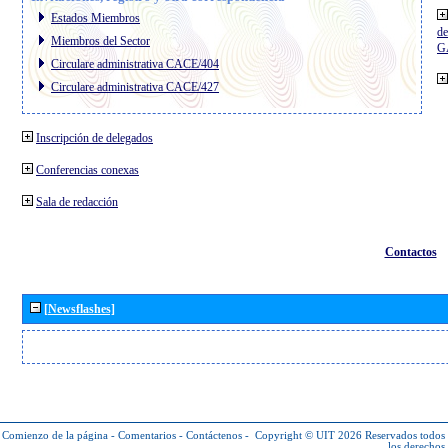
Estados Miembros
de
Miembros del Sector
G
Circulare administrativa CACE/404
Circulare administrativa CACE/427
Inscripción de delegados
Conferencias conexas
Sala de redacción
Contactos
[Newsflashes]
Comienzo de la página
-
Comentarios
-
Contáctenos
-
Copyright © UIT 2026
Reservados todos
los derechos