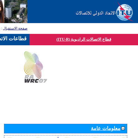
صفحة الاستقبال
:
ق
قطاعات الاتح
قطاع الاتصالات الراديوية (ITU-R)
معلومات عامة