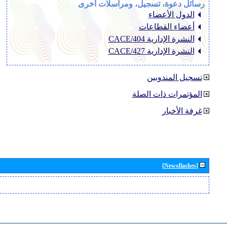
رسائل دعوة، تسجيل، ومراسلات أخرى
الدول الأعضاء
أعضاء القطاعات
النشرة الإدارية CACE/404
النشرة الإدارية CACE/427
تسجيل المندوبين
المؤتمرات ذات الصلة
غرفة الأخبار
[Newsflashes]