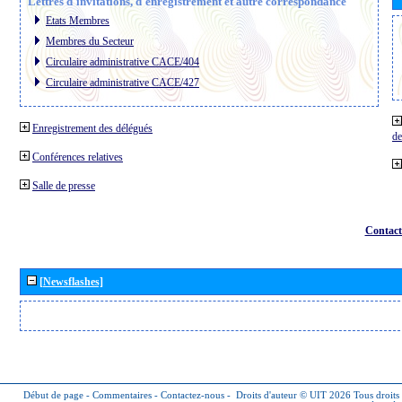
Lettres d´invitations, d´enregistrement et autre correspondance
Etats Membres
Membres du Secteur
Circulaire administrative CACE/404
Circulaire administrative CACE/427
Enregistrement des délégués
de
Conférences relatives
Salle de presse
Contact
[Newsflashes]
Début de page
-
Commentaires
-
Contactez-nous
-
Droits d'auteur © UIT 2026
Tous droits