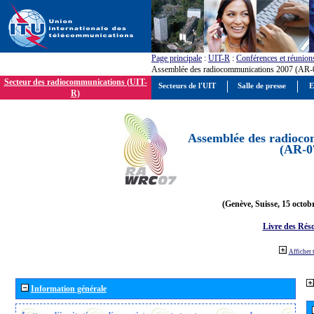
Page principale
:
UIT-R
:
Conférences et réunion
Assemblée des radiocommunications 2007 (AR-
Secteur des radiocommunications (UIT-
Secteurs de l'UIT
Salle de presse
E
R)
Assemblée des radioco
(AR-0
(Genève, Suisse, 15 octob
Livre des Réso
Afficher 
Information générale