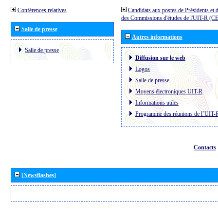
Conférences relatives
Candidats aux postes de Présidents et 
des Commissions d'études de l'UIT-R (C
Salle de presse
Autres informations
Salle de presse
Diffusion sur le web
Logos
Salle de presse
Moyens électroniques UIT-R
Informations utiles
Programme des réunions de l´UIT-
Contacts
[Newsflashes]