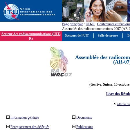
Page principale
:
UIT-R
:
Conférences et réunion
Assemblée des radiocommunications 2007 (AR-
Secteur des radiocommunications (UIT-
Secteurs de l'UIT
Salle de presse
E
R)
Assemblée des radiocom
(AR-07
(Genève, Suisse, 15 octobre
Livre des Résol
Afficher to
Information générale
Documents
Enregistrement des délégués
Publications