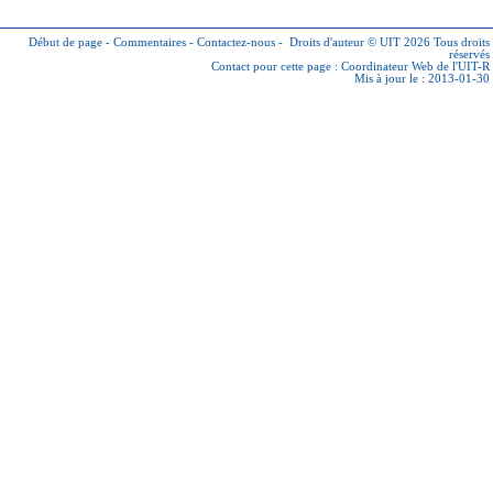
Début de page
-
Commentaires
-
Contactez-nous
-
Droits d'auteur © UIT 2026
Tous droits
réservés
Contact pour cette page :
Coordinateur Web de l'UIT-R
Mis à jour le : 2013-01-30