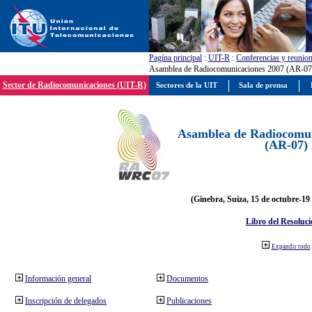
Pagína principal
:
UIT-R
:
Conferencias y reunio
Asamblea de Radiocomunicaciones 2007 (AR-07
Sector de Radiocomunicaciones (UIT-R)
Sectores de la UIT
Sala de prensa
Asamblea de Radiocomun
(AR-07)
(Ginebra, Suiza, 15 de octubre-19
Libro del Resoluci
Expandir todo
Información general
Documentos
Inscripción de delegados
Publicaciones