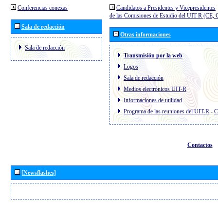
Conferencias conexas
Candidatos a Presidentes y Vicepresidentes
de las Comisiones de Estudio del UIT R (CE,
Sala de redacción
Otras informaciones
Sala de redacción
Transmisión por la web
Logos
Sala de redacción
Medios electrónicos UIT-R
Informaciones de utilidad
Programa de las reuniones del UIT-R
-
C
Contactos
[Newsflashes]