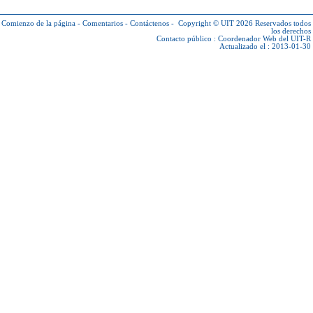
Comienzo de la página
-
Comentarios
-
Contáctenos
-
Copyright © UIT 2026
Reservados todos
los derechos
Contacto público :
Coordenador Web del UIT-R
Actualizado el : 2013-01-30