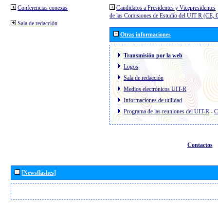
Conferencias conexas
Candidatos a Presidentes y Vicepresidentes
de las Comisiones de Estudio del UIT R (CE,
Sala de redacción
Otras informaciones
Transmisión por la web
Logos
Sala de redacción
Medios electrónicos UIT-R
Informaciones de utilidad
Programa de las reuniones del UIT-R
-
C
Contactos
[Newsflashes]