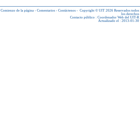
Comienzo de la página
-
Comentarios
-
Contáctenos
-
Copyright © UIT 2026
Reservados todos
los derechos
Contacto público :
Coordenador Web del UIT-R
Actualizado el : 2013-01-30