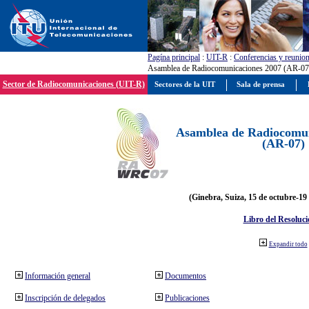
Pagína principal
:
UIT-R
:
Conferencias y reunio
Asamblea de Radiocomunicaciones 2007 (AR-07
Sector de Radiocomunicaciones (UIT-R)
Sectores de la UIT
Sala de prensa
Asamblea de Radiocomun
(AR-07)
(Ginebra, Suiza, 15 de octubre-19
Libro del Resoluci
Expandir todo
Información general
Documentos
Inscripción de delegados
Publicaciones