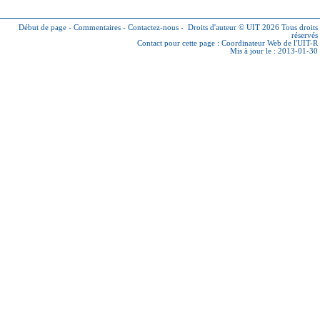
Début de page
-
Commentaires
-
Contactez-nous
-
Droits d'auteur © UIT 2026
Tous droits
réservés
Contact pour cette page :
Coordinateur Web de l'UIT-R
Mis à jour le : 2013-01-30