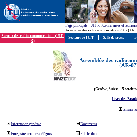
Page principale
:
UIT-R
:
Conférences et réunion
Assemblée des radiocommunications 2007 (AR-
Secteur des radiocommunications (UIT-
Secteurs de l'UIT
Salle de presse
E
R)
Assemblée des radiocom
(AR-07
(Genève, Suisse, 15 octobre
Livre des Résol
Afficher to
Information générale
Documents
Enregistrement des délégués
Publications