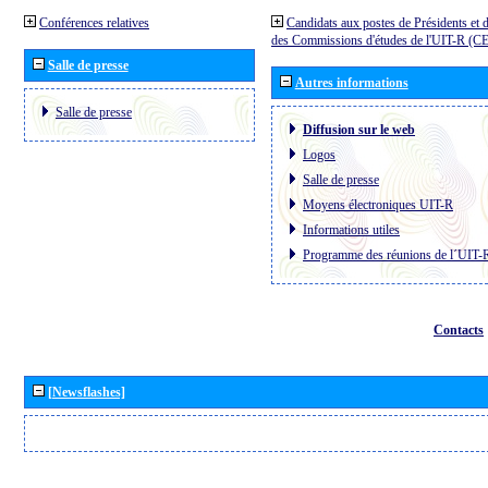
Conférences relatives
Candidats aux postes de Présidents et 
des Commissions d'études de l'UIT-R (C
Salle de presse
Autres informations
Salle de presse
Diffusion sur le web
Logos
Salle de presse
Moyens électroniques UIT-R
Informations utiles
Programme des réunions de l´UIT-
Contacts
[Newsflashes]