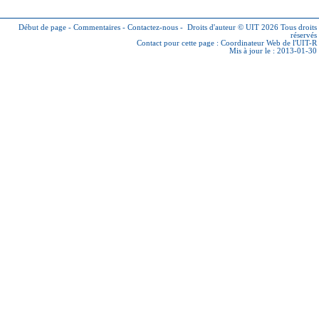
Début de page
-
Commentaires
-
Contactez-nous
-
Droits d'auteur © UIT 2026
Tous droits
réservés
Contact pour cette page :
Coordinateur Web de l'UIT-R
Mis à jour le : 2013-01-30