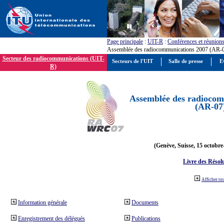
Page principale
:
UIT-R
:
Conférences et réunion
Assemblée des radiocommunications 2007 (AR-
Secteur des radiocommunications (UIT-
Secteurs de l'UIT
Salle de presse
E
R)
Assemblée des radiocom
(AR-07
(Genève, Suisse, 15 octobre
Livre des Résol
Afficher to
Information générale
Documents
Enregistrement des délégués
Publications