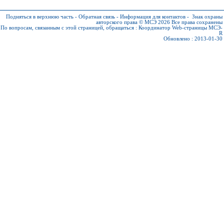
Подняться в верхнюю часть
-
Обратная связь
-
Информация для контактов
-
Знак охраны
авторского права © МСЭ 2026
Все права сохранены
По вопросам, связанным с этой страницей, обращаться :
Координатор Web-страницы МСЭ-
R
Обновлено : 2013-01-30