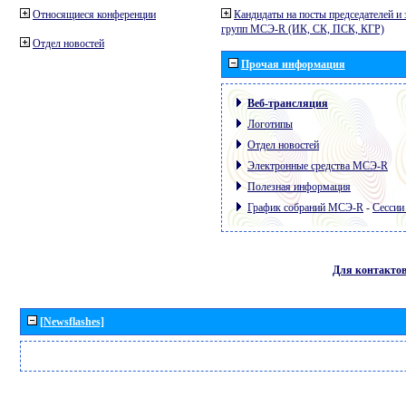
Относящиеся конференции
Кандидаты на посты председателей и 
групп МСЭ-R (ИК, СК, ПСК, КГР)
Отдел новостей
Прочая информация
Веб-трансляция
Логотипы
Отдел новостей
Электронные средства МСЭ-R
Полезная информация
График собраний МСЭ-R
-
Сессии
Для контакто
[Newsflashes]