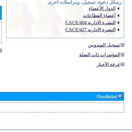
رسائل دعوة، تسجيل، ومراسلات أخرى
الدول الأعضاء
أعضاء القطاعات
النشرة الإدارية CACE/404
النشرة الإدارية CACE/427
تسجيل المندوبين
المؤتمرات ذات الصلة
غرفة الأخبار
[Newsflashes]