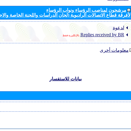
مرشحون لمناصب الرؤساء ونواب الرؤساء
لأفرقة قطاع الاتصالات الراديوية (لجان الدراسات واللجنة الخاصة والا
لدعوة
Replies received by BR
بالإنكليزية فقط
معلومات أخرى
بيانات للاستفسار