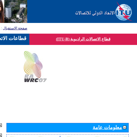
صفحة الاستقبال
:
ق
قطاعات الاتح
قطاع الاتصالات الراديوية (ITU-R)
معلومات عامة