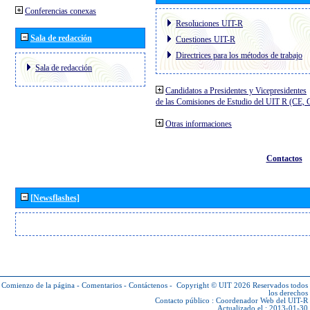
Conferencias conexas
Resoluciones UIT-R
Sala de redacción
Cuestiones UIT-R
Directrices para los métodos de trabajo
Sala de redacción
Candidatos a Presidentes y Vicepresidentes
de las Comisiones de Estudio del UIT R (CE,
Otras informaciones
Contactos
[Newsflashes]
Comienzo de la página
-
Comentarios
-
Contáctenos
-
Copyright © UIT 2026
Reservados todos
los derechos
Contacto público :
Coordenador Web del UIT-R
Actualizado el : 2013-01-30