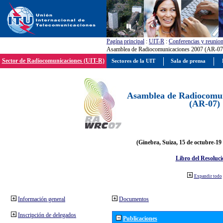
Pagína principal
:
UIT-R
:
Conferencias y reunio
Asamblea de Radiocomunicaciones 2007 (AR-07
Sector de Radiocomunicaciones (UIT-R)
Sectores de la UIT
Sala de prensa
Asamblea de Radiocomun
(AR-07)
(Ginebra, Suiza, 15 de octubre-19
Libro del Resoluci
Expandir todo
Información general
Documentos
Inscripción de delegados
Publicaciones