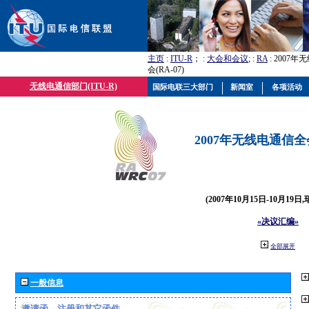
主页
:
ITU-R
； :
大会和会议
; :
RA
: 2007
会(RA-07)
无线电通信部门(ITU-R)
国际电联三大部门
新闻室
各项活动
2007年无线电通信全会(
(2007年10月15日-10月19日
«决议汇编»
全部展开
一般信息
邀请函、注册和其它函件