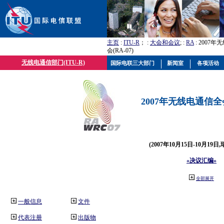
主页
:
ITU-R
； :
大会和会议
; :
RA
: 2007
会(RA-07)
无线电通信部门(ITU-R)
国际电联三大部门
新闻室
各项活动
2007年无线电通信全会(
(2007年10月15日-10月19日
«决议汇编»
全部展开
一般信息
文件
代表注册
出版物