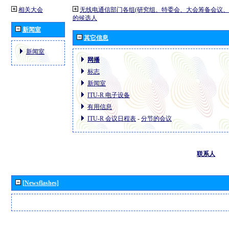
相关大会
无线电通信部门各组(研究组、特委会、大会筹备会议、
的候选人
新闻室
其它信息
新闻室
网播
标志
新闻室
ITU-R 电子设备
有用信息
ITU-R 会议日程表
-
分节的会议
联系人
[Newsflashes]