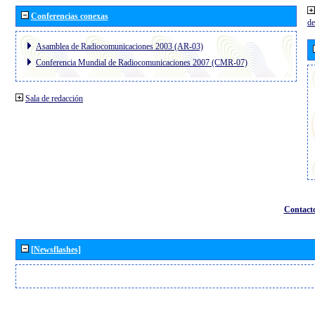
Conferencias conexas
de
Asamblea de Radiocomunicaciones 2003 (AR-03)
Conferencia Mundial de Radiocomunicaciones 2007 (CMR-07)
Sala de redacción
Contact
[Newsflashes]