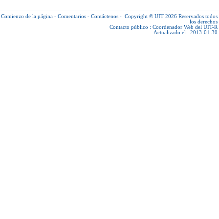
Comienzo de la página
-
Comentarios
-
Contáctenos
-
Copyright © UIT 2026
Reservados todos
los derechos
Contacto público :
Coordenador Web del UIT-R
Actualizado el : 2013-01-30