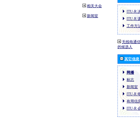
相关大会
ITU-R
新闻室
ITU-R
工作方
无线电通信
的候选人
其它信息
网播
标志
新闻室
ITU-R
有用信
ITU-