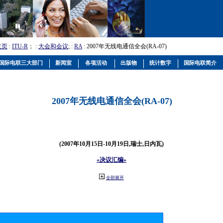
主页
:
ITU-R
； :
大会和会议
; :
RA
: 2007年无线电通信全会(RA-07)
国际电联三大部门
新闻室
各项活动
出版物
统计数字
国际电联简介
2007年无线电通信全会(RA-07)
(2007年10月15日-10月19日,瑞士,日内瓦)
«决议汇编»
全部展开