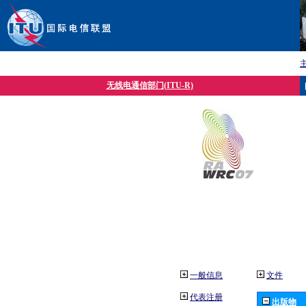
无线电通信部门(ITU-R)
一般信息
文件
代表注册
出版物