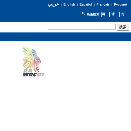
عربي
English
Español
Français
Русский
|
|
|
|
高级搜索