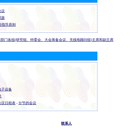
 决议
 课题
法指导原则
部门各组(研究组、特委会、大会筹备会议、无线电顾问组)主席和副主席
 电子设备
息
R 会议日程表
-
分节的会议
联系人