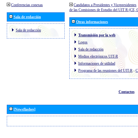
Conferencias conexas
Candidatos a Presidentes y Vicepresidentes
de las Comisiones de Estudio del UIT R (CE,
Sala de redacción
Otras informaciones
Sala de redacción
Transmisión por la web
Logos
Sala de redacción
Medios electrónicos UIT-R
Informaciones de utilidad
Programa de las reuniones del UIT-R
-
C
Contactos
[Newsflashes]