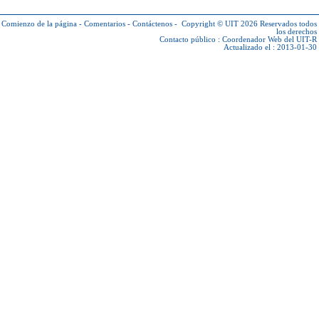
Comienzo de la página
-
Comentarios
-
Contáctenos
-
Copyright © UIT 2026
Reservados todos
los derechos
Contacto público :
Coordenador Web del UIT-R
Actualizado el : 2013-01-30