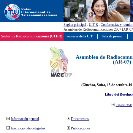
Pagína principal
:
UIT-R
:
Conferencias y reunio
Asamblea de Radiocomunicaciones 2007 (AR-07
Sector de Radiocomunicaciones (UIT-R)
Sectores de la UIT
Sala de prensa
Asamblea de Radiocomun
(AR-07)
(Ginebra, Suiza, 15 de octubre-19
Libro del Resoluci
Expandir todo
Información general
Documentos
Inscripción de delegados
Publicaciones