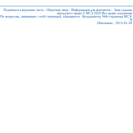
Подняться в верхнюю часть
-
Обратная связь
-
Информация для контактов
-
Знак охраны
авторского права © МСЭ 2026
Все права сохранены
По вопросам, связанным с этой страницей, обращаться :
Координатор Web-страницы МСЭ-
R
Обновлено : 2013-01-30