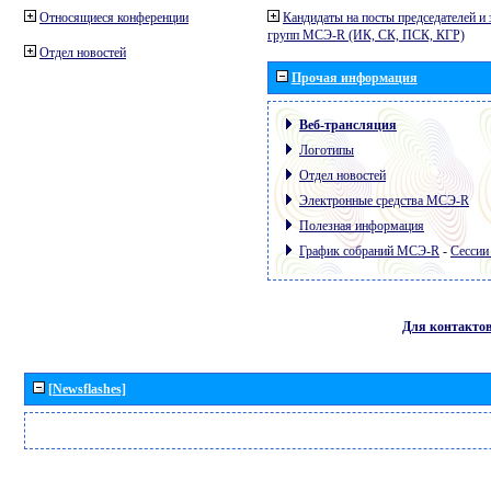
Относящиеся конференции
Кандидаты на посты председателей и 
групп МСЭ-R (ИК, СК, ПСК, КГР)
Отдел новостей
Прочая информация
Веб-трансляция
Логотипы
Отдел новостей
Электронные средства МСЭ-R
Полезная информация
График собраний МСЭ-R
-
Сессии
Для контакто
[Newsflashes]