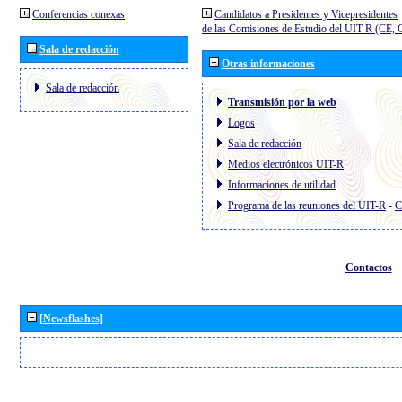
Conferencias conexas
Candidatos a Presidentes y Vicepresidentes
de las Comisiones de Estudio del UIT R (CE,
Sala de redacción
Otras informaciones
Sala de redacción
Transmisión por la web
Logos
Sala de redacción
Medios electrónicos UIT-R
Informaciones de utilidad
Programa de las reuniones del UIT-R
-
C
Contactos
[Newsflashes]