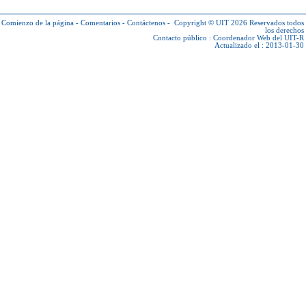
Comienzo de la página
-
Comentarios
-
Contáctenos
-
Copyright © UIT 2026
Reservados todos
los derechos
Contacto público :
Coordenador Web del UIT-R
Actualizado el : 2013-01-30