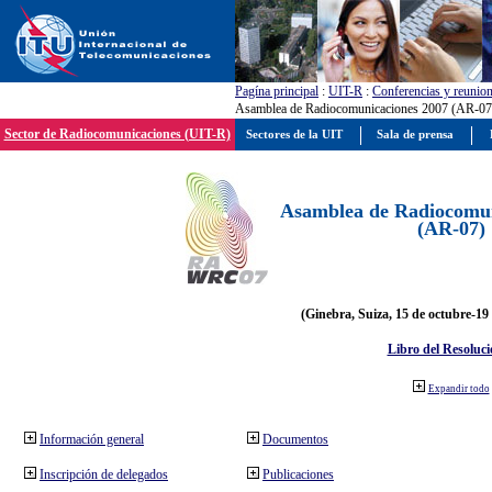
Pagína principal
:
UIT-R
:
Conferencias y reunio
Asamblea de Radiocomunicaciones 2007 (AR-07
Sector de Radiocomunicaciones (UIT-R)
Sectores de la UIT
Sala de prensa
Asamblea de Radiocomun
(AR-07)
(Ginebra, Suiza, 15 de octubre-19
Libro del Resoluci
Expandir todo
Información general
Documentos
Inscripción de delegados
Publicaciones