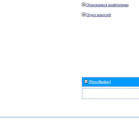
Относящиеся конференции
Отдел новостей
[Newsflashes]