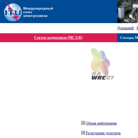
Домашний
:
Сектор радиосвязи (МСЭ-R)
Секторы 
Общая информация
Регистрация делегатов