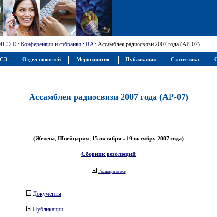
МСЭ-R
:
Конференции и собрания
:
RA
: Ассамблея радиосвязи 2007 года (АР-07)
МСЭ
Отдел новостей
Мероприятия
Публикации
Статистика
С
Ассамблея радиосвязи 2007 года (АР-07)
(Женева, Швейцария, 15 октября - 19 октября 2007 года)
Сборник резолюций
Расширить все
Документы
Публикации