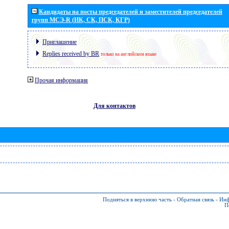
Кандидаты на посты председателей и заместителей председателей
групп МСЭ-R (ИК, СК, ПСК, КГР)
Приглашение
Replies received by BR
только на английском языке
Прочая информация
Для контактов
Подняться в верхнюю часть
-
Обратная связь
-
Инф
П