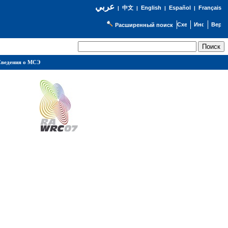
عربي
English
Español
Français
|
中文
|
|
|
Расширенный поиск
ведения о МСЭ