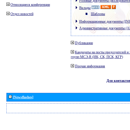
Розовые документы (исследовател
Относящиеся конференции
Вклады
Отдел новостей
Шаблоны
Информационные документы (IN
Административные документы (
Публикации
Кандидаты на посты председателей и 
групп МСЭ-R (ИК, СК, ПСК, КГР)
Прочая информация
Для контакто
[Newsflashes]