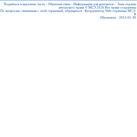
Подняться в верхнюю часть
-
Обратная связь
-
Информация для контактов
-
Знак охраны
авторского права © МСЭ 2026
Все права сохранены
По вопросам, связанным с этой страницей, обращаться :
Координатор Web-страницы МСЭ-
R
Обновлено : 2013-01-30