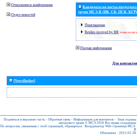
Относящиеся конференции
Кандидаты на посты председател
групп МСЭ-R (ИК, СК, ПСК, КГР)
Отдел новостей
Приглашение
Replies received by BR
только на анг
Прочая информация
Для контакто
[Newsflashes]
Подняться в верхнюю часть
-
Обратная связь
-
Информация для контактов
-
Знак охраны
авторского права © МСЭ 2026
Все права сохранены
По вопросам, связанным с этой страницей, обращаться :
Координатор Web-страницы МСЭ-
R
Обновлено : 2013-01-30