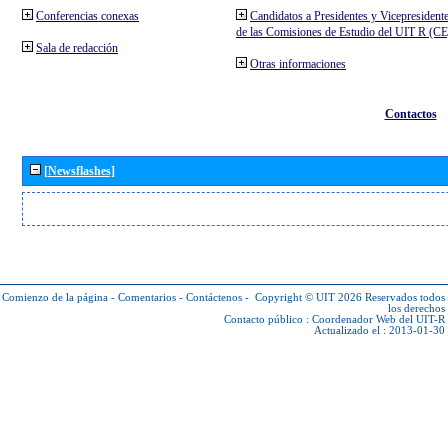
Conferencias conexas
Candidatos a Presidentes y Vicepresident
de las Comisiones de Estudio del UIT R (C
Sala de redacción
Otras informaciones
Contactos
[Newsflashes]
Comienzo de la página
-
Comentarios
-
Contáctenos
-
Copyright © UIT 2026
Reservados todos
los derechos
Contacto público :
Coordenador Web del UIT-R
Actualizado el : 2013-01-30