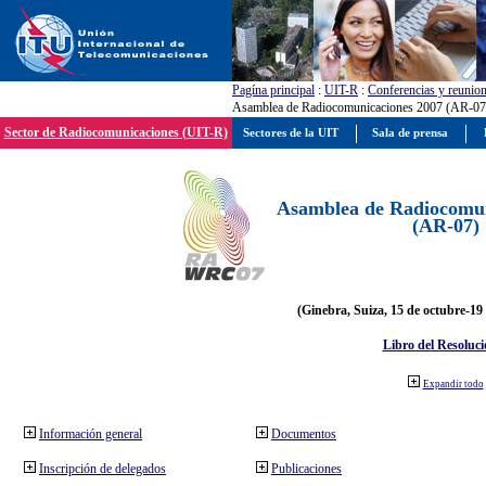
Pagína principal
:
UIT-R
:
Conferencias y reunio
Asamblea de Radiocomunicaciones 2007 (AR-07
Sector de Radiocomunicaciones (UIT-R)
Sectores de la UIT
Sala de prensa
Asamblea de Radiocomun
(AR-07)
(Ginebra, Suiza, 15 de octubre-19
Libro del Resoluci
Expandir todo
Información general
Documentos
Inscripción de delegados
Publicaciones