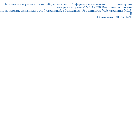
Подняться в верхнюю часть
-
Обратная связь
-
Информация для контактов
-
Знак охраны
авторского права © МСЭ 2026
Все права сохранены
По вопросам, связанным с этой страницей, обращаться :
Координатор Web-страницы МСЭ-
R
Обновлено : 2013-01-30