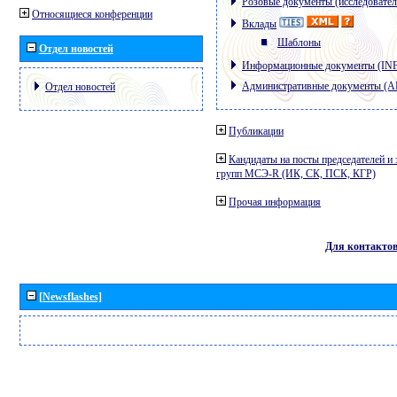
Розовые документы (исследовател
Относящиеся конференции
Вклады
Шаблоны
Отдел новостей
Информационные документы (IN
Административные документы (
Отдел новостей
Публикации
Кандидаты на посты председателей и 
групп МСЭ-R (ИК, СК, ПСК, КГР)
Прочая информация
Для контакто
[Newsflashes]