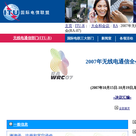
主页
:
ITU-R
； :
大会和会议
; :
RA
: 2007
会(RA-07)
无线电通信部门(ITU-R)
国际电联三大部门
新闻室
各项活动
2007年无线电通信全会(
(2007年10月15日-10月19日
«决议汇编»
全部展开
一般信息
邀请函、注册和其它函件