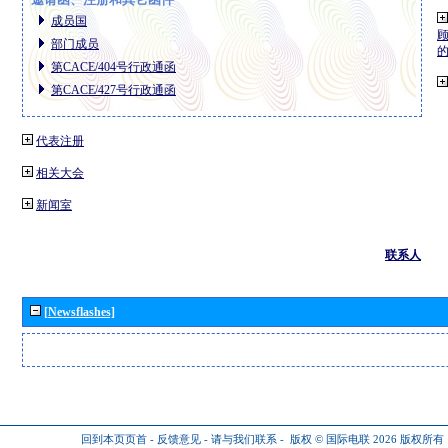
成员国
部门成员
第CACE/404号行政通函
第CACE/427号行政通函
代表注册
相关大会
新闻室
联系人
[Newsflashes]
回到本页页首
-
反馈意见
-
请与我们联系
-
版权 © 国际电联 2026
版权所有