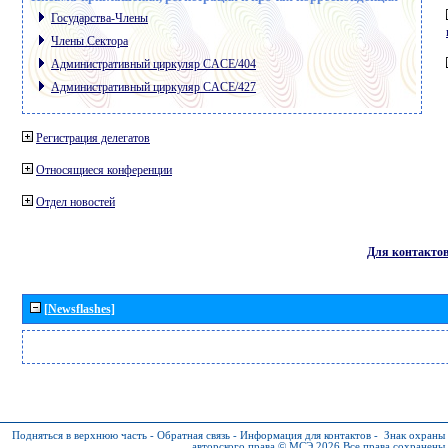
Государства-Члены
Члены Сектора
Административный циркуляр CACE/404
Административный циркуляр CACE/427
Регистрация делегатов
Относящиеся конференции
Отдел новостей
Для контакто
[Newsflashes]
Подняться в верхнюю часть
-
Обратная связь
-
Информация для контактов
-
Знак охраны
авторского права © МСЭ 2026
Все права сохранены