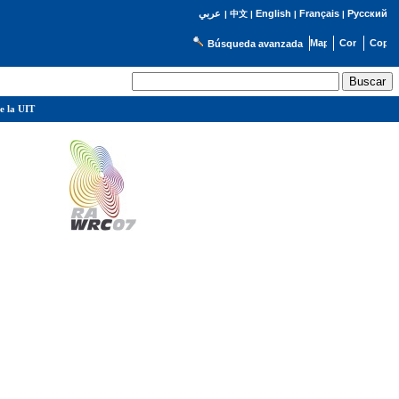
English
Français
Русский
عربي
|
中文
|
|
|
Búsqueda avanzada
e la UIT