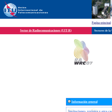
Pagína principal
Sector de Radiocomunicaciones (UIT-R)
Sectores de la
Información general
Invitaciones, registro y otra c