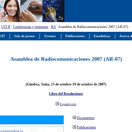
:
UIT-R
:
Conferencias y reuniones
:
RA
: Asamblea de Radiocomunicaciones 2007 (AR-07)
 UIT
Sala de prensa
Eventos
Publicaciones
Estadísticas
Acerca d
Asamblea de Radiocomunicaciones 2007 (AR-07)
(Ginebra, Suiza, 15 de octubre-19 de octubre de 2007)
Libro del Resoluciones
Expandir todo
Documentos
Publicaciones
orrespondencia