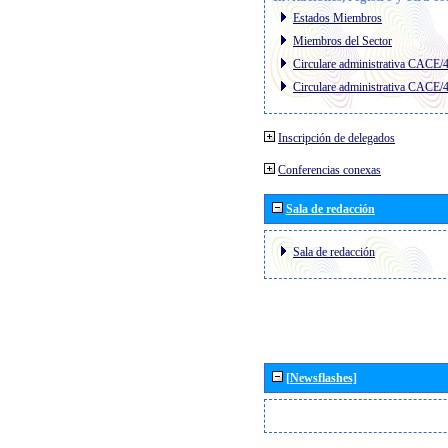
Estados Miembros
Miembros del Sector
Circulare administrativa CACE/
Circulare administrativa CACE/
Inscripción de delegados
Conferencias conexas
Sala de redacción
Sala de redacción
[Newsflashes]